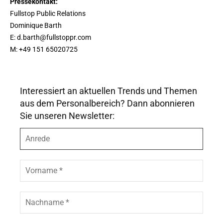
Pressekontakt:
Fullstop Public Relations
Dominique Barth
E: d.barth@fullstoppr.com
M: +49 151 65020725
Interessiert an aktuellen Trends und Themen
aus dem Personalbereich? Dann abonnieren
Sie unseren Newsletter:
A
n
r
e
V
d
o
e
r
n
N
a
a
m
c
e