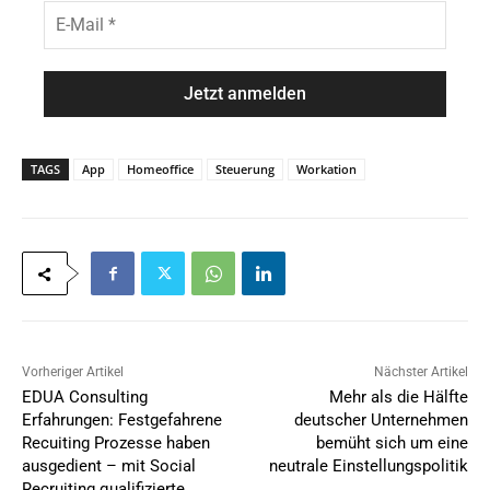
h
E
*
n
-
a
M
m
a
e
i
*
l
*
TAGS
App
Homeoffice
Steuerung
Workation
Vorheriger Artikel
Nächster Artikel
EDUA Consulting
Mehr als die Hälfte
Erfahrungen: Festgefahrene
deutscher Unternehmen
Recuiting Prozesse haben
bemüht sich um eine
ausgedient – mit Social
neutrale Einstellungspolitik
Recruiting qualifizierte