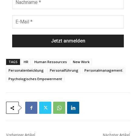
a
a
m
c
e
h
E
*
n
-
a
M
m
a
e
i
*
l
*
TAGS
HR
Human Ressources
New Work
Personalentwicklung
Personalführung
Personalmanagement
Psychologisches Empowerment
Vorheriger Artikel
Nächster Artikel