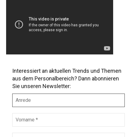
Interessiert an aktuellen Trends und Themen
aus dem Personalbereich? Dann abonnieren
Sie unseren Newsletter:
A
n
r
e
V
d
o
e
r
n
N