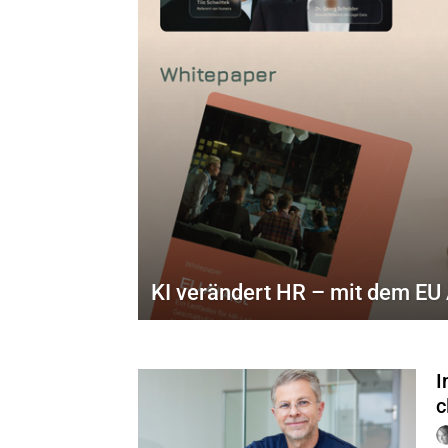
KI verändert HR – mit dem EU A
I
c