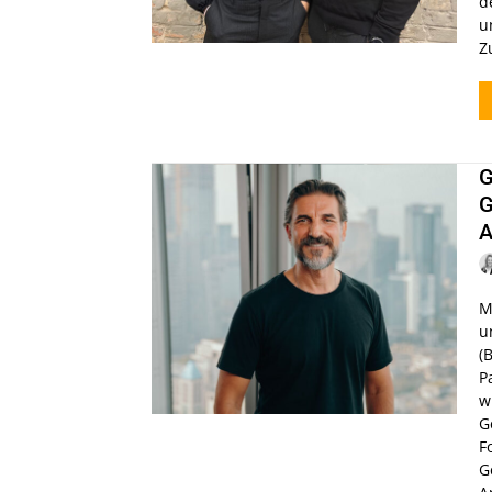
d
u
Z
G
G
A
M
u
(
P
w
G
F
G