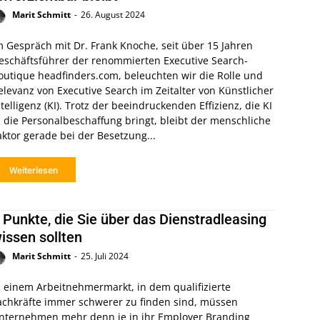
Marit Schmitt
-
26. August 2024
m Gespräch mit Dr. Frank Knoche, seit über 15 Jahren
eschäftsführer der renommierten Executive Search-
outique headfinders.com, beleuchten wir die Rolle und
elevanz von Executive Search im Zeitalter von Künstlicher
ntelligenz (KI). Trotz der beeindruckenden Effizienz, die KI
n die Personalbeschaffung bringt, bleibt der menschliche
aktor gerade bei der Besetzung...
Weiterlesen
 Punkte, die Sie über das Dienstradleasing
issen sollten
Marit Schmitt
-
25. Juli 2024
n einem Arbeitnehmermarkt, in dem qualifizierte
achkräfte immer schwerer zu finden sind, müssen
nternehmen mehr denn je in ihr Employer Branding