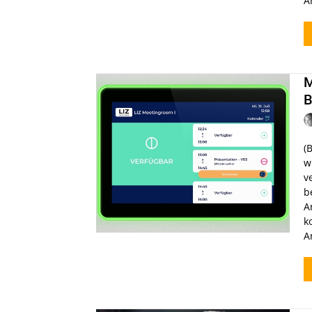
A
M
B
(
w
v
b
A
k
A