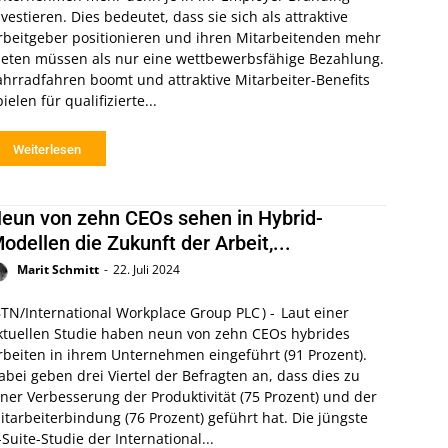
nvestieren. Dies bedeutet, dass sie sich als attraktive
rbeitgeber positionieren und ihren Mitarbeitenden mehr
ieten müssen als nur eine wettbewerbsfähige Bezahlung.
ahrradfahren boomt und attraktive Mitarbeiter-Benefits
pielen für qualifizierte...
Weiterlesen
eun von zehn CEOs sehen in Hybrid-
odellen die Zukunft der Arbeit,...
Marit Schmitt
-
22. Juli 2024
BTN/International Workplace Group PLC ) - Laut einer
ktuellen Studie haben neun von zehn CEOs hybrides
rbeiten in ihrem Unternehmen eingeführt (91 Prozent).
abei geben drei Viertel der Befragten an, dass dies zu
iner Verbesserung der Produktivität (75 Prozent) und der
tarbeiterbindung (76 Prozent) geführt hat. Die jüngste
-Suite-Studie der International...