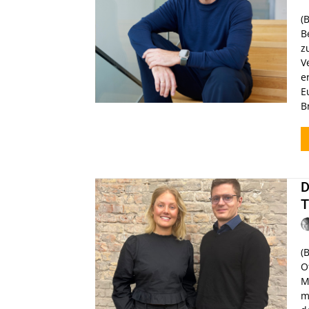
(
B
z
V
e
E
B
D
T
(
O
M
m