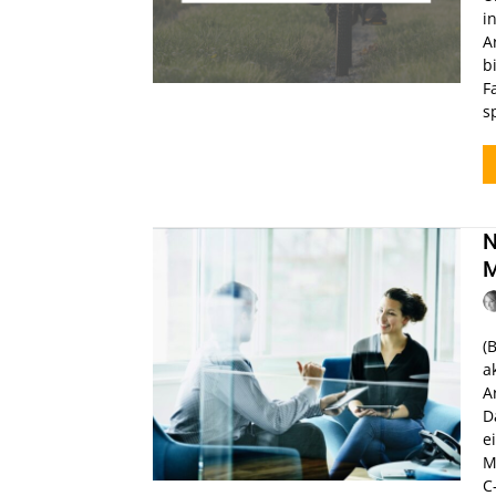
i
A
b
F
s
N
M
(
a
A
D
e
Mi
C