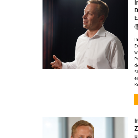
I
D
E
I
E
w
P
d
S
e
K
I
Z
u