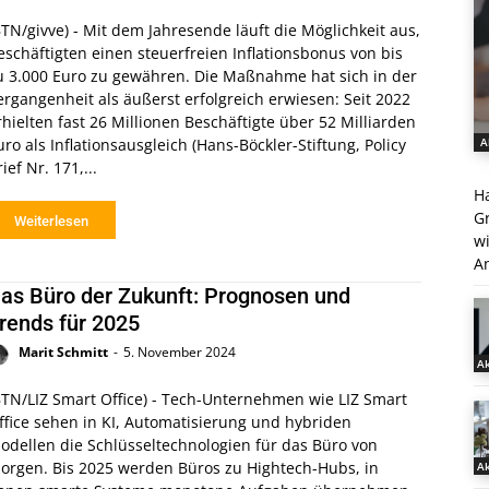
BTN/givve) - Mit dem Jahresende läuft die Möglichkeit aus,
eschäftigten einen steuerfreien Inflationsbonus von bis
u 3.000 Euro zu gewähren. Die Maßnahme hat sich in der
ergangenheit als äußerst erfolgreich erwiesen: Seit 2022
rhielten fast 26 Millionen Beschäftigte über 52 Milliarden
uro als Inflationsausgleich (Hans-Böckler-Stiftung, Policy
A
rief Nr. 171,...
H
G
Weiterlesen
w
An
as Büro der Zukunft: Prognosen und
rends für 2025
Marit Schmitt
-
5. November 2024
Ak
BTN/LIZ Smart Office) - Tech-Unternehmen wie LIZ Smart
ffice sehen in KI, Automatisierung und hybriden
odellen die Schlüsseltechnologien für das Büro von
orgen. Bis 2025 werden Büros zu Hightech-Hubs, in
Ak