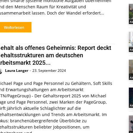
enen smarte Systeme monotone Aufgaben übernehmen
nd den Menschen Raum für Kreativität und
usammenarbeit lassen. Doch der Wandel erfordert...
Ak
Weiterlesen
ehalt als offenes Geheimnis: Report deckt
Ak
ehaltsstrukturen am deutschen
rbeitsmarkt 2025...
Laura Langer
-
23. September 2024
Ak
ichael Page und Page Personnel zu Gehältern, Soft Skills
nd Erwartungshaltungen am Arbeitsmarkt
BTN/PageGroup) - Der Gehaltsreport 2025 von Michael
age und Page Personnel, zwei Marken der PageGroup,
Ak
irft jährlich aktuelle Schlaglichter auf die
ehaltsentwicklungen und Trends am Arbeitsmarkt. Im
okus: branchenübergreifende Überblicke zu
ehaltsstrukturen beliebter Jobpositionen, um