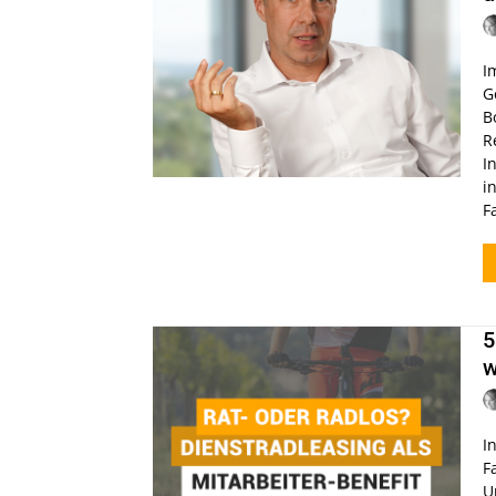
I
G
B
R
I
i
F
5
w
I
F
U