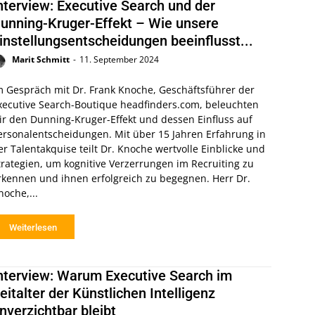
nterview: Executive Search und der
unning-Kruger-Effekt – Wie unsere
instellungsentscheidungen beeinflusst...
Marit Schmitt
-
11. September 2024
m Gespräch mit Dr. Frank Knoche, Geschäftsführer der
xecutive Search-Boutique headfinders.com, beleuchten
ir den Dunning-Kruger-Effekt und dessen Einfluss auf
ersonalentscheidungen. Mit über 15 Jahren Erfahrung in
er Talentakquise teilt Dr. Knoche wertvolle Einblicke und
trategien, um kognitive Verzerrungen im Recruiting zu
rkennen und ihnen erfolgreich zu begegnen. Herr Dr.
noche,...
Weiterlesen
nterview: Warum Executive Search im
eitalter der Künstlichen Intelligenz
nverzichtbar bleibt