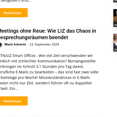
rbeitgebern und...
Ak
Weiterlesen
Ak
eetings ohne Reue: Wie LIZ das Chaos in
esprechungsräumen beendet
Marit Schmitt
-
23. September 2024
Ak
BTN/LIZ Smart Office) - Wie viel Zeit verschwenden wir
irklich mit schlechter Kommunikation? Büroangestellte
erbringen im Schnitt 3,1 Stunden pro Tag damit,
erufliche E-Mails zu bearbeiten – das sind fast zwei volle
rbeitstage pro Woche! Missverständnisse in E-Mails
osten nicht nur Zeit, sondern führen oft zu doppelter
rbeit. Ein...
Weiterlesen