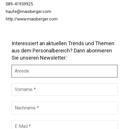
089-41959925
haufe@maisberger.com
http://www.maisberger.com
Interessiert an aktuellen Trends und Themen
aus dem Personalbereich? Dann abonnieren
Sie unseren Newsletter:
A
n
r
e
V
d
o
e
r
n
N
a
a
m
c
e
h
E
*
n
-