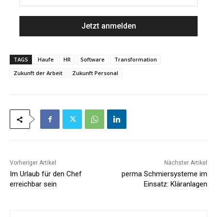
a
M
m
a
e
i
*
l
*
TAGS
Haufe
HR
Software
Transformation
Zukunft der Arbeit
Zukunft Personal
Vorheriger Artikel
Nächster Artikel
Im Urlaub für den Chef
perma Schmiersysteme im
erreichbar sein
Einsatz: Kläranlagen