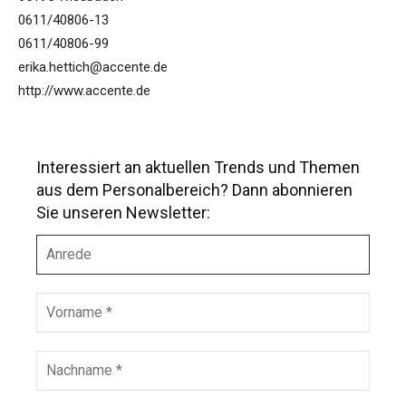
0611/40806-13
0611/40806-99
erika.hettich@accente.de
http://www.accente.de
Interessiert an aktuellen Trends und Themen
aus dem Personalbereich? Dann abonnieren
Sie unseren Newsletter:
A
n
r
e
V
d
o
e
r
n
N
a
a
m
c
e