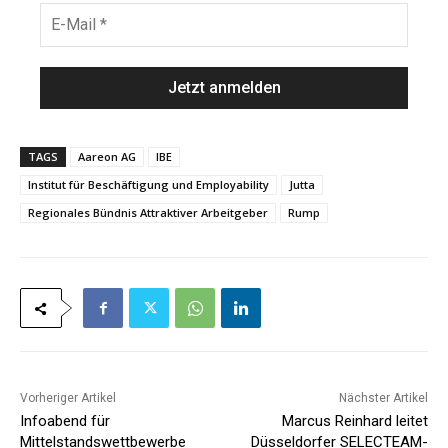
h
E
*
n
-
a
M
m
a
e
i
*
l
*
TAGS
Aareon AG
IBE
Institut für Beschäftigung und Employability
Jutta
Regionales Bündnis Attraktiver Arbeitgeber
Rump
Vorheriger Artikel
Nächster Artikel
Infoabend für
Marcus Reinhard leitet
Mittelstandswettbewerbe
Düsseldorfer SELECTEAM-