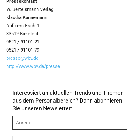
Pressekontakt
W. Bertelsmann Verlag
Klaudia Künnemann
Auf dem Esch 4
33619 Bielefeld
0521 / 91101-21
0521 / 91101-79
presse@wbv.de
http://www.wbv.de/presse
Interessiert an aktuellen Trends und Themen
aus dem Personalbereich? Dann abonnieren
Sie unseren Newsletter:
A
n
r
e
V