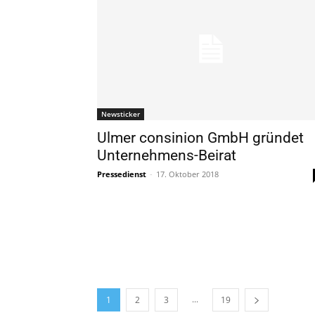
Newsticker
Ulmer consinion GmbH gründet
Unternehmens-Beirat
Pressedienst
-
17. Oktober 2018
...
1
2
3
19