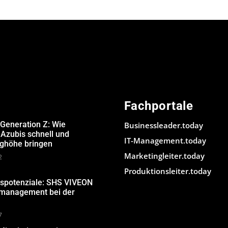
Fachportale
 Generation Z: Wie
Businessleader.today
Azubis schnell und
IT-Management.today
ughöhe bringen
Marketingleiter.today
2
Produktionsleiter.today
gspotenziale: SHS VIVEON
nmanagement bei der
7