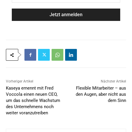
a
M
m
a
e
i
*
l
*
Vorheriger Artikel
Nächster Artikel
Kaseya ernennt mit Fred
Flexible Mitarbeiter – aus
Voccola einen neuen CEO,
den Augen, aber nicht aus
um das schnelle Wachstum
dem Sinn
des Unternehmens noch
weiter voranzutreiben