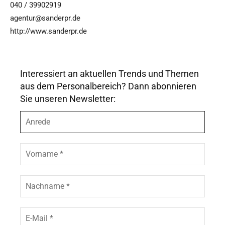
040 / 39902919
agentur@sanderpr.de
http://www.sanderpr.de
Interessiert an aktuellen Trends und Themen
aus dem Personalbereich? Dann abonnieren
Sie unseren Newsletter:
A
n
r
e
V
d
o
e
r
n
N
a
a
m
c
e
h
E
*
n
-