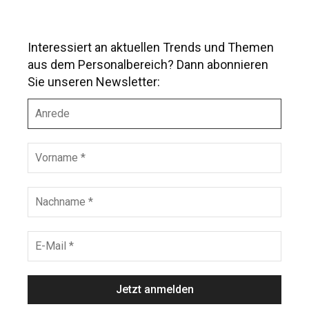
Interessiert an aktuellen Trends und Themen
aus dem Personalbereich? Dann abonnieren
Sie unseren Newsletter:
A
n
r
e
V
d
o
e
r
n
N
a
a
m
c
e
h
E
*
n
-
a
M
m
a
e
i
*
l