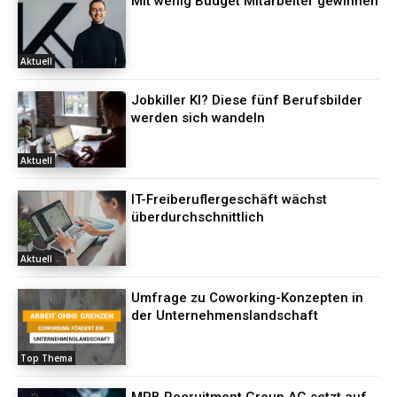
Mit wenig Budget Mitarbeiter gewinnen
Aktuell
Jobkiller KI? Diese fünf Berufsbilder
werden sich wandeln
Aktuell
IT-Freiberuflergeschäft wächst
überdurchschnittlich
Aktuell
Umfrage zu Coworking-Konzepten in
der Unternehmenslandschaft
Top Thema
MPB Recruitment Group AG setzt auf