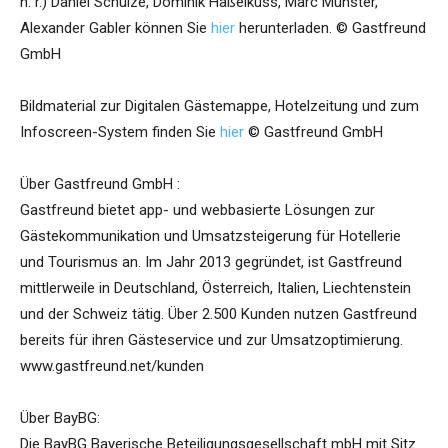
n. r.) Daniel Schulze, Dominik Haßelkuss, Marc Münster,
Alexander Gabler können Sie
hier
herunterladen. © Gastfreund
GmbH
Bildmaterial zur Digitalen Gästemappe, Hotelzeitung und zum
Infoscreen-System finden Sie
hier
© Gastfreund GmbH
Über Gastfreund GmbH :
Gastfreund bietet app- und webbasierte Lösungen zur
Gästekommunikation und Umsatzsteigerung für Hotellerie
und Tourismus an. Im Jahr 2013 gegründet, ist Gastfreund
mittlerweile in Deutschland, Österreich, Italien, Liechtenstein
und der Schweiz tätig. Über 2.500 Kunden nutzen Gastfreund
bereits für ihren Gästeservice und zur Umsatzoptimierung.
www.gastfreund.net/kunden
Über BayBG:
Die BayBG Bayerische Beteiligungsgesellschaft mbH mit Sitz