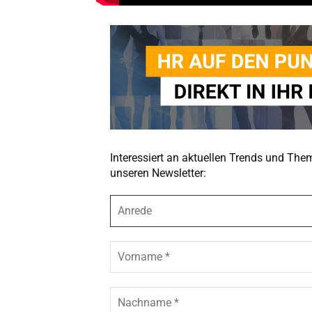
Interessiert an aktuellen Trends und Th
unseren Newsletter:
A
n
r
e
V
d
o
e
r
n
N
a
a