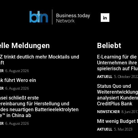
elle Meldungen
Beliebt
Z trinkt deutlich mehr Mocktails und
E-Learning für die
ft
Unternehmen ihre 
spielerisch auf Fl
ER
6. August 2026
AKTUELL
5. Oktober 202
k führt Wero ein
Status Quo und
ER
6. August 2026
Weiterentwicklun
sei schließt erste
analysiert Kunde
reinbarung für Herstellung und
CreditPlus Bank
 des neuartigen Batterieelektrolyten
NEWSTICKER
8. Juni 201
e™ in China ab
Mit wenig Budget 
ER
6. August 2026
AKTUELL
5. Mai 2023