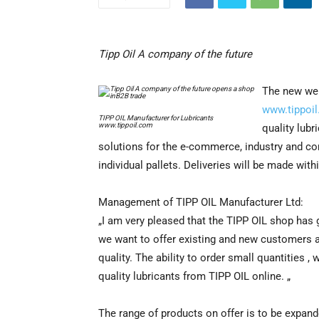
Tipp Oil A company of the future
The new web
www.tippoi
TIPP OIL Manufacturer for Lubricants
www.tippoil.com
quality lubr
solutions for the e-commerce, industry and c
individual pallets. Deliveries will be made wit
Management of TIPP OIL Manufacturer Ltd:
„I am very pleased that the TIPP OIL shop has
we want to offer existing and new customers a
quality. The ability to order small quantities ,
quality lubricants from TIPP OIL online. „
The range of products on offer is to be expand