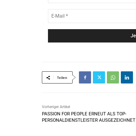
m
c
e
h
E
*
n
-
a
M
m
a
e
i
*
l
*
Teilen
Vorheriger Artikel
PASSION FOR PEOPLE ERNEUT ALS TOP-
PERSONALDIENSTLEISTER AUSGEZEICHNET