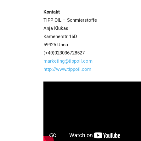
Kontakt
TIPP OIL – Schmierstoffe
Anja Klukas
Kamenerstr 16D
59425 Unna
(+49)023036728527
marketing@tippoil.com
http://www.tippoil.com