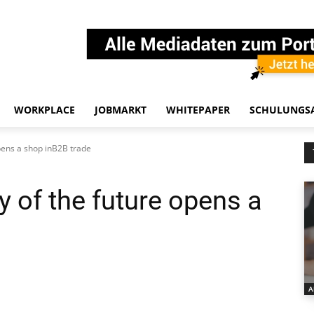
WORKPLACE
JOBMARKT
WHITEPAPER
SCHULUNGS
pens a shop inB2B trade
 of the future opens a
A