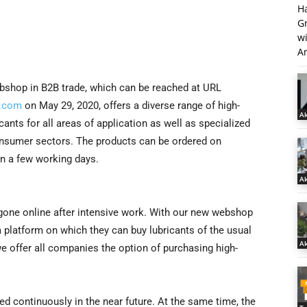
H
G
w
An
shop in B2B trade, which can be reached at URL
l.com
on May 29, 2020, offers a diverse range of high-
Ak
icants for all areas of application as well as specialized
onsumer sectors. The products can be ordered on
hin a few working days.
Ak
 gone online after intensive work. With our new webshop
 platform on which they can buy lubricants of the usual
Ak
 we offer all companies the option of purchasing high-
ed continuously in the near future. At the same time, the