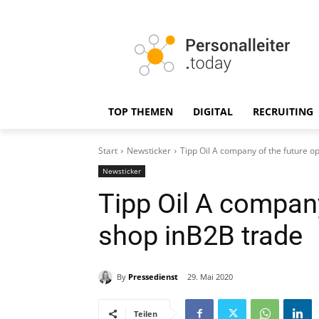
TOP THEMEN
DIGITAL
RECRUITING
Start
Newsticker
Tipp Oil A company of the future o
Newsticker
Tipp Oil A company
shop inB2B trade
By
Pressedienst
29. Mai 2020
Teilen