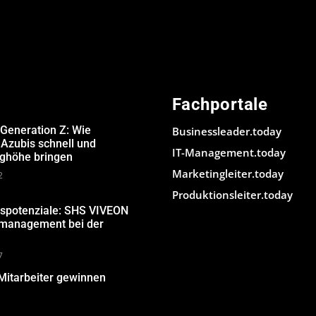
Fachportale
 Generation Z: Wie
Businessleader.today
Azubis schnell und
IT-Management.today
ughöhe bringen
Marketingleiter.today
2
Produktionsleiter.today
gspotenziale: SHS VIVEON
nmanagement bei der
7
Mitarbeiter gewinnen