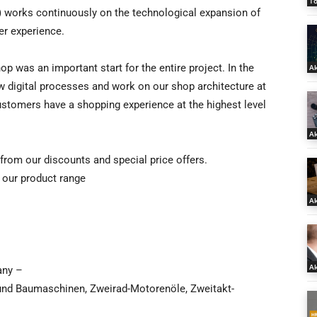
T
 works continuously on the technological expansion of
er experience.
 was an important start for the entire project. In the
Ak
w digital processes and work on our shop architecture at
customers have a shopping experience at the highest level
Ak
 from our discounts and special price offers.
 our product range
Ak
Ak
any –
und Baumaschinen, Zweirad-Motorenöle, Zweitakt-