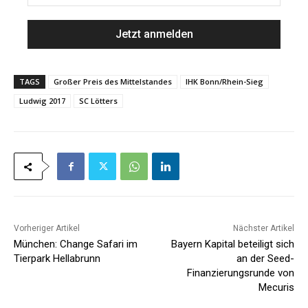
a
M
m
a
e
i
*
l
*
TAGS
Großer Preis des Mittelstandes
IHK Bonn/Rhein-Sieg
Ludwig 2017
SC Lötters
Vorheriger Artikel
Nächster Artikel
München: Change Safari im
Bayern Kapital beteiligt sich
Tierpark Hellabrunn
an der Seed-
Finanzierungsrunde von
Mecuris