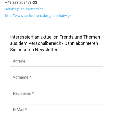
+49 228 209478-23
service@sc-loetters.de
http://www.sc-loetters.de/gpdm-ludwig/
Interessiert an aktuellen Trends und Themen
aus dem Personalbereich? Dann abonnieren
Sie unseren Newsletter:
A
n
r
e
V
d
o
e
r
n
N
a
a
m
c
e
h
E
*
n
-