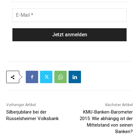
m
c
e
h
E
*
n
-
a
M
m
a
e
i
*
l
*
Vorheriger Artikel
Nächster Artikel
Silberjubilare bei der
KMU-Banken-Barometer
Rüsselsheimer Volksbank
2015: Wie abhängig ist der
Mittelstand von seinen
Banken?