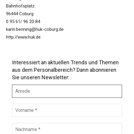
Bahnhofsplatz
96444 Coburg
0 95 61/ 96 20 84
karin.benning@huk-coburg.de
http://www.huk.de
Interessiert an aktuellen Trends und Themen
aus dem Personalbereich? Dann abonnieren
Sie unseren Newsletter:
A
n
r
e
V
d
o
e
r
n
N
a
a