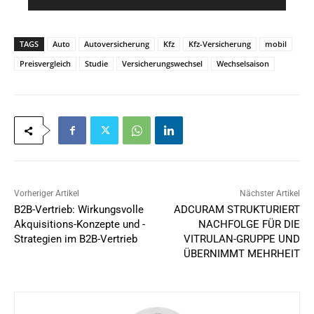
*
l
*
TAGS
Auto
Autoversicherung
Kfz
Kfz-Versicherung
mobil
Preisvergleich
Studie
Versicherungswechsel
Wechselsaison
Vorheriger Artikel
Nächster Artikel
B2B-Vertrieb: Wirkungsvolle
ADCURAM STRUKTURIERT
Akquisitions-Konzepte und -
NACHFOLGE FÜR DIE
Strategien im B2B-Vertrieb
VITRULAN-GRUPPE UND
ÜBERNIMMT MEHRHEIT