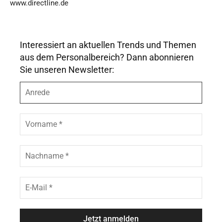
www.directline.de
Interessiert an aktuellen Trends und Themen
aus dem Personalbereich? Dann abonnieren
Sie unseren Newsletter:
A
n
r
e
V
d
o
e
r
n
N
a
a
m
c
e
h
E
*
n
-
a
M
m
a
e
i