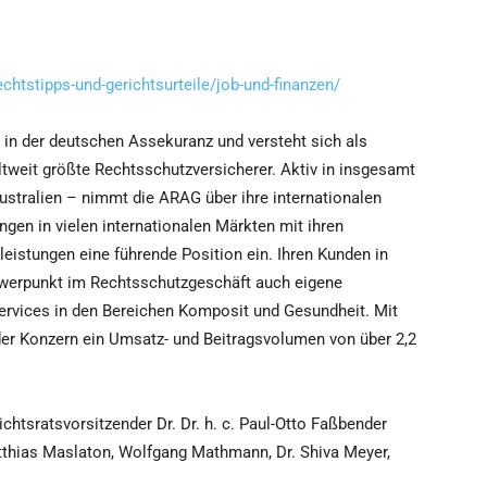
chtstipps-und-gerichtsurteile/job-und-finanzen/
in der deutschen Assekuranz und versteht sich als
weltweit größte Rechtsschutzversicherer. Aktiv in insgesamt
stralien – nimmt die ARAG über ihre internationalen
gen in vielen internationalen Märkten mit ihren
istungen eine führende Position ein. Ihren Kunden in
werpunkt im Rechtsschutzgeschäft auch eigene
 Services in den Bereichen Komposit und Gesundheit. Mit
der Konzern ein Umsatz- und Beitragsvolumen von über 2,2
tsratsvorsitzender Dr. Dr. h. c. Paul-Otto Faßbender
atthias Maslaton, Wolfgang Mathmann, Dr. Shiva Meyer,