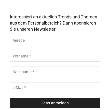
Interessiert an aktuellen Trends und Themen
aus dem Personalbereich? Dann abonnieren
Sie unseren Newsletter:
A
n
r
e
V
d
o
e
r
n
N
a
a
m
c
e
h
E
*
n
-
a
M
m
a
e
i
*
l