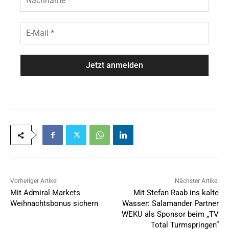
a
m
c
e
h
E
*
n
-
a
M
m
a
e
i
*
l
*
Vorheriger Artikel
Nächster Artikel
Mit Admiral Markets
Mit Stefan Raab ins kalte
Weihnachtsbonus sichern
Wasser: Salamander Partner
WEKU als Sponsor beim „TV
Total Turmspringen“