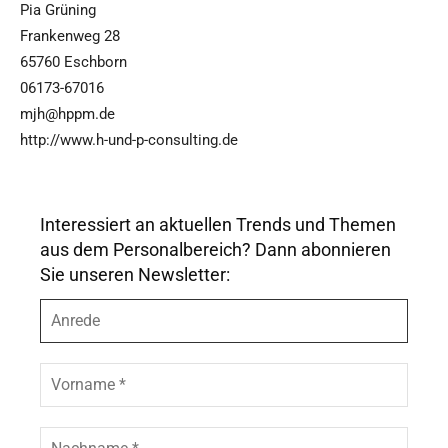
Pia Grüning
Frankenweg 28
65760 Eschborn
06173-67016
mjh@hppm.de
http://www.h-und-p-consulting.de
Interessiert an aktuellen Trends und Themen
aus dem Personalbereich? Dann abonnieren
Sie unseren Newsletter:
A
n
r
e
V
d
o
e
r
n
N
a