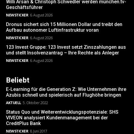
Willi Arsan & Christoph Schwedler werden münchen.tv-
Geschäftsführer
NEWSTICKER
6. August 2026
Dronus sichert sich 15 Millionen Dollar und treibt den
Aufbau autonomer Luftinfrastruktur voran
NEWSTICKER
6. August 2026
123 Invest Gruppe: 123 Invest setzt Zinszahlungen aus
und stellt Insolvenzantrag – Ihre Rechte als Anleger
NEWSTICKER
6. August 2026
Beliebt
E-Learning für die Generation Z: Wie Unternehmen ihre
Azubis schnell und spielerisch auf Flughöhe bringen
AKTUELL
5. Oktober 2022
Status Quo und Weiterentwicklungspotenziale: SHS
VIVEON analysiert Kundenmanagement bei der
CreditPlus Bank
NEWSTICKER
8. Juni 2017