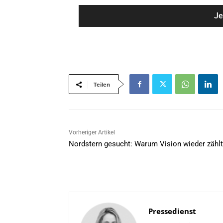
m
a
e
i
*
l
*
Teilen
Vorheriger Artikel
Nordstern gesucht: Warum Vision wieder zählt
Pressedienst