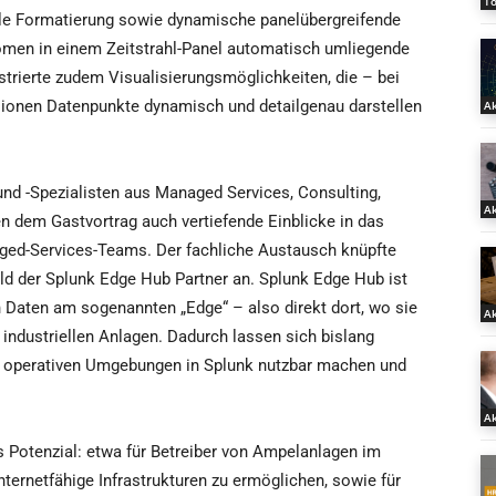
T
le Formatierung sowie dynamische panelübergreifende
omen in einem Zeitstrahl-Panel automatisch umliegende
trierte zudem Visualisierungsmöglichkeiten, die – bei
lionen Datenpunkte dynamisch und detailgenau darstellen
Ak
und -Spezialisten aus Managed Services, Consulting,
Ak
 dem Gastvortrag auch vertiefende Einblicke in das
aged-Services-Teams. Der fachliche Austausch knüpfte
 der Splunk Edge Hub Partner an. Splunk Edge Hub ist
 Daten am sogenannten „Edge“ – also direkt dort, wo sie
Ak
 industriellen Anlagen. Dadurch lassen sich bislang
 operativen Umgebungen in Splunk nutzbar machen und
Ak
 Potenzial: etwa für Betreiber von Ampelanlagen im
 internetfähige Infrastrukturen zu ermöglichen, sowie für