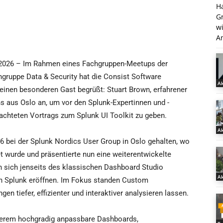
H
G
w
An
ni 2026 – Im Rahmen eines Fachgruppen-Meetups der
gruppe Data & Security hat die Consist Software
Ak
 einen besonderen Gast begrüßt: Stuart Brown, erfahrener
ns aus Oslo an, um vor den Splunk-Expertinnen und -
achteten Vortrags zum Splunk UI Toolkit zu geben.
Ak
6 bei der Splunk Nordics User Group in Oslo gehalten, wo
hnet wurde und präsentierte nun eine weiterentwickelte
en sich jenseits des klassischen Dashboard Studio
Ak
 in Splunk eröffnen. Im Fokus standen Custom
n tiefer, effizienter und interaktiver analysieren lassen.
derem hochgradig anpassbare Dashboards,