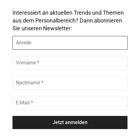
Interessiert an aktuellen Trends und Themen
aus dem Personalbereich? Dann abonnieren
Sie unseren Newsletter:
A
n
r
e
V
d
o
e
r
n
N
a
a
m
c
e
h
E
*
n
-
a
M
m
a
e
i
*
l
*