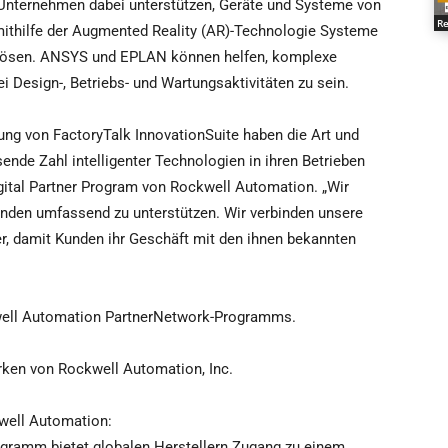
 Unternehmen dabei unterstützen, Geräte und Systeme von
Re
 mithilfe der Augmented Reality (AR)-Technologie Systeme
 lösen. ANSYS und EPLAN können helfen, komplexe
 Design-, Betriebs- und Wartungsaktivitäten zu sein.
ung von FactoryTalk InnovationSuite haben die Art und
nde Zahl intelligenter Technologien in ihren Betrieben
gital Partner Program von Rockwell Automation. „Wir
nden umfassend zu unterstützen. Wir verbinden unsere
r, damit Kunden ihr Geschäft mit den ihnen bekannten
ckwell Automation PartnerNetwork-Programms.
ken von Rockwell Automation, Inc.
well Automation:
ramm bietet globalen Herstellern Zugang zu einem