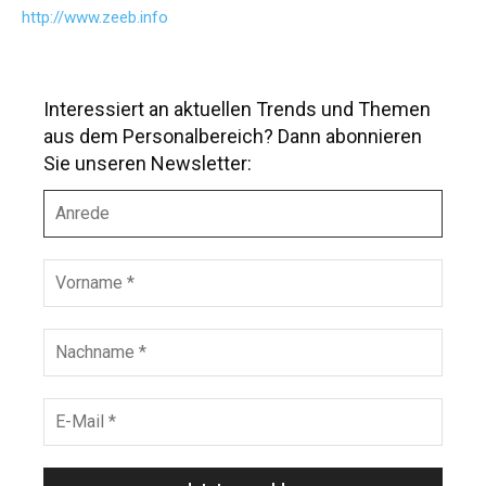
http://www.zeeb.info
Interessiert an aktuellen Trends und Themen
aus dem Personalbereich? Dann abonnieren
Sie unseren Newsletter:
A
n
r
e
V
d
o
e
r
n
N
a
a
m
c
e
h
E
*
n
-
a
M
m
a
e