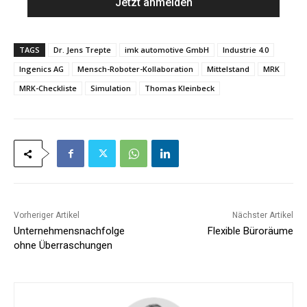
i
*
l
*
TAGS
Dr. Jens Trepte
imk automotive GmbH
Industrie 4.0
Ingenics AG
Mensch-Roboter-Kollaboration
Mittelstand
MRK
MRK-Checkliste
Simulation
Thomas Kleinbeck
Vorheriger Artikel
Nächster Artikel
Unternehmensnachfolge
Flexible Büroräume
ohne Überraschungen