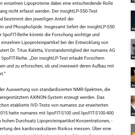
T
 einzelnen Lipoproteine dabei eine entscheidende Rolle
lang nicht erfasst werden. Der insightLP-S50-Test
und bestimmt den jeweiligen Anteil der
n und Phospholipide. Insgesamt liefert der insightLP-S50
Ak
 lipoFIT-Reihe könnte die Forschung wichtige und
 einzelnen Lipoproteinpartikel bei der Entwicklung von
utert Dr. Titus Kaletta, Vorstandsmitglied der numares AG
Ak
lipoFIT-Reihe. „Der insightLP-Test erlaubt Forschern
ehen und zu erforschen, ob und inwieweit deren Aufbau mit
t.“
Ak
 der Auswertung von standardisierten NMR-Spektren, die
waregestütztem AXINON-System erzeugt werden. Das
chon etablierte IVD-Tests von numares zur erweiterten
2015 hatte numares mit lipoFIT-S100 und lipoFIT-S100-400
Ak
m hohen Durchsatz Lipoproteinpartikel-Konzentrationen, -
ertung des kardiovaskulären Risikos messen. Über eine