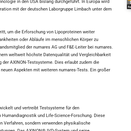
hnologie in den USA bislang durchgeführt. In Europa wird
Re
peration mit der deutschen Laborgruppe Limbach unter dem
ritt, um die Erforschung von Lipoproteinen weiter
ankheiten oder Abläufe im menschlichen Körper zu
standsmitglied der numares AG und F&E-Leiter bei numares.
chern weltweit höchste Datenqualität und Vergleichbarkeit
ung der AXINON-Testsysteme. Dies erlaubt zudem die
 neuen Aspekten mit weiteren numares-Tests. Ein großer
ckelt und vertreibt Testsysteme für den
en Humandiagnostik und Life-Science-Forschung. Diese
n Verfahren, sondern verwenden physikalische
rtungen. Das AXINON® IVD-System und seine