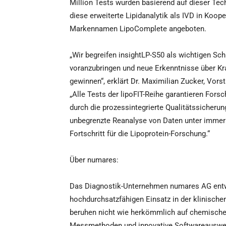
Million Tests wurden basierend auf dieser Tec
diese erweiterte Lipidanalytik als IVD in Koo
Markennamen LipoComplete angeboten.
„Wir begreifen insightLP-S50 als wichtigen Sch
voranzubringen und neue Erkenntnisse über Kr
gewinnen“, erklärt Dr. Maximilian Zucker, Vor
„Alle Tests der lipoFIT-Reihe garantieren Fors
durch die prozessintegrierte Qualitätssicher
unbegrenzte Reanalyse von Daten unter immer
Fortschritt für die Lipoprotein-Forschung.“
Über numares:
Das Diagnostik-Unternehmen numares AG entwi
hochdurchsatzfähigen Einsatz in der klinisch
beruhen nicht wie herkömmlich auf chemische
Messmethoden und innovative Softwareauswe