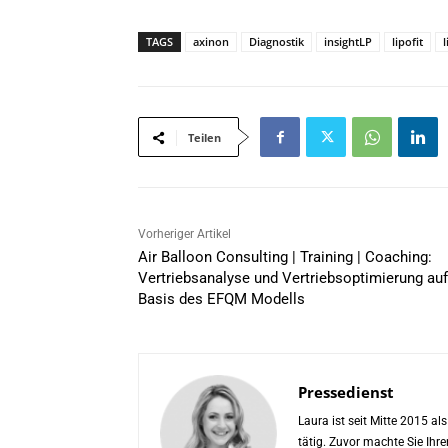
*
TAGS
axinon
Diagnostik
insightLP
lipofit
Teilen
Vorheriger Artikel
Air Balloon Consulting | Training | Coaching:
Vertriebsanalyse und Vertriebsoptimierung auf
Basis des EFQM Modells
Pressedienst
Laura ist seit Mitte 2015 a
tätig. Zuvor machte Sie Ih