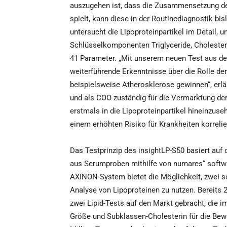
auszugehen ist, dass die Zusammensetzung der
spielt, kann diese in der Routinediagnostik bis
untersucht die Lipoproteinpartikel im Detail, 
Schlüsselkomponenten Triglyceride, Cholesteri
41 Parameter. „Mit unserem neuen Test aus der
weiterführende Erkenntnisse über die Rolle der
beispielsweise Atherosklerose gewinnen“, erlä
und als COO zuständig für die Vermarktung der 
erstmals in die Lipoproteinpartikel hineinzus
einem erhöhten Risiko für Krankheiten korrelier
Das Testprinzip des insightLP-S50 basiert auf
aus Serumproben mithilfe von numares“ soft
AXINON-System bietet die Möglichkeit, zwei s
Analyse von Lipoproteinen zu nutzen. Bereits 
zwei Lipid-Tests auf den Markt gebracht, die i
Größe und Subklassen-Cholesterin für die Bew