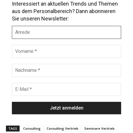
Interessiert an aktuellen Trends und Themen
aus dem Personalbereich? Dann abonnieren
Sie unseren Newsletter:
A
n
r
e
V
d
o
e
r
n
N
a
a
m
c
e
h
E
*
n
-
a
M
m
a
e
i
*
l
*
TAGS
Consulting
Consulting Vertrieb
Seminare Vertrieb