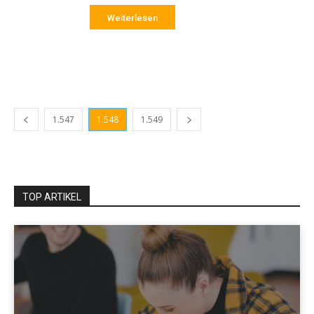
Weiterlesen
1.547
1.548
1.549
TOP ARTIKEL