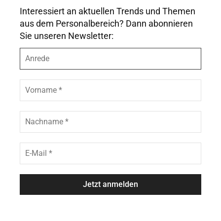
Interessiert an aktuellen Trends und Themen
aus dem Personalbereich? Dann abonnieren
Sie unseren Newsletter:
A
n
r
e
V
d
o
e
r
n
N
a
a
m
c
e
h
E
*
n
-
a
M
m
a
e
i
*
l
*