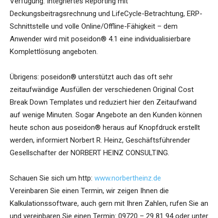
Verfügung. Integriertes Reporting mit
Deckungsbeitragsrechnung und LifeCycle-Betrachtung, ERP-
Schnittstelle und volle Online/Offline-Fähigkeit – dem
Anwender wird mit poseidon® 4.1 eine individualisierbare
Komplettlösung angeboten.
Übrigens: poseidon® unterstützt auch das oft sehr
zeitaufwändige Ausfüllen der verschiedenen Original Cost
Break Down Templates und reduziert hier den Zeitaufwand
auf wenige Minuten. Sogar Angebote an den Kunden können
heute schon aus poseidon® heraus auf Knopfdruck erstellt
werden, informiert Norbert R. Heinz, Geschäftsführender
Gesellschafter der NORBERT HEINZ CONSULTING.
Schauen Sie sich um http:
www.norbertheinz.de
Vereinbaren Sie einen Termin, wir zeigen Ihnen die
Kalkulationssoftware, auch gern mit Ihren Zahlen, rufen Sie an
und vereinbaren Sie einen Termin: 09720 – 29 81 94 oder unter