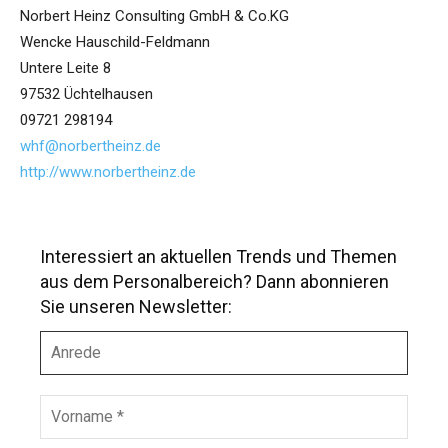
Norbert Heinz Consulting GmbH & Co.KG
Wencke Hauschild-Feldmann
Untere Leite 8
97532 Üchtelhausen
09721 298194
whf@norbertheinz.de
http://www.norbertheinz.de
Interessiert an aktuellen Trends und Themen
aus dem Personalbereich? Dann abonnieren
Sie unseren Newsletter:
A
n
r
e
V
d
o
e
r