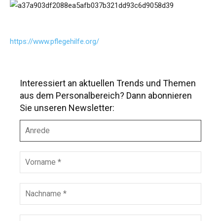
https://www.pflegehilfe.org/
Interessiert an aktuellen Trends und Themen
aus dem Personalbereich? Dann abonnieren
Sie unseren Newsletter:
A
n
r
e
V
d
o
e
r
n
N
a
a
m
c
e
h
E