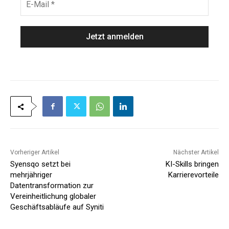
*
n
-
a
M
m
a
e
i
*
l
*
Vorheriger Artikel
Nächster Artikel
Syensqo setzt bei
KI-Skills bringen
mehrjähriger
Karrierevorteile
Datentransformation zur
Vereinheitlichung globaler
Geschäftsabläufe auf Syniti