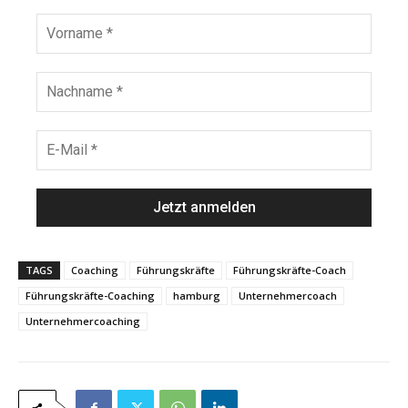
e
V
d
o
e
r
n
N
a
a
m
c
e
h
E
*
n
-
a
M
m
a
e
i
*
l
*
TAGS
Coaching
Führungskräfte
Führungskräfte-Coach
Führungskräfte-Coaching
hamburg
Unternehmercoach
Unternehmercoaching