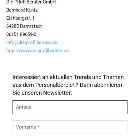
Die PRofilBerater GmbH
Bernhard Kuntz
Eichbergstr. 1
64285 Darmstadt
06151 89659-0
info@die-profilberater.de
http://www.die-profilberater.de
Interessiert an aktuellen Trends und Themen
aus dem Personalbereich? Dann abonnieren
Sie unseren Newsletter:
A
n
r
e
V
d
o
e
r