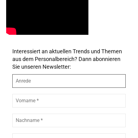
Interessiert an aktuellen Trends und Themen
aus dem Personalbereich? Dann abonnieren
Sie unseren Newsletter:
A
n
r
e
V
d
o
e
r
n
N
a
a
m
c
e
h
E
*