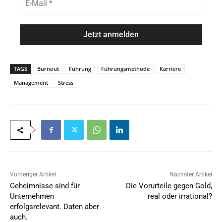
n
-
a
M
m
a
e
i
*
l
*
TAGS
Burnout
Führung
Führungsmethode
Karriere
Management
Stress
Vorheriger Artikel
Nächster Artikel
Geheimnisse sind für
Die Vorurteile gegen Gold,
Unternehmen
real oder irrational?
erfolgsrelevant. Daten aber
auch.