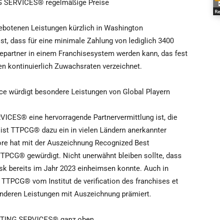
NG SERVICES® regelmäßige Preise
Re
otenen Leistungen kürzlich in Washington
t, dass für eine minimale Zahlung von lediglich 3400
epartner in einem Franchisesystem werden kann, das fest
ten kontinuierlich Zuwachsraten verzeichnet.
e würdigt besondere Leistungen von Global Playern
CES® eine hervorragende Partnervermittlung ist, die
, ist TTPCG® dazu ein in vielen Ländern anerkannter
ore hat mit der Auszeichnung Recognized Best
TPCG® gewürdigt. Nicht unerwähnt bleiben sollte, dass
k bereits im Jahr 2023 einheimsen konnte. Auch in
TTPCG® vom Institut de verification des franchises et
onderen Leistungen mit Auszeichnung prämiert.
DATING SERVICES® ganz oben