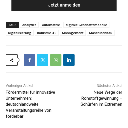
e
i
*
l
*
TAGS
Analytics
Automotive
digitale Geschäftsmodelle
Digitalisierung
Industrie 4.0
Management
Maschinenbau
Vorheriger Artikel
Nächster Artikel
Fördermittel für innovative
Neue Wege der
Unternehmen:
Rohstoffgewinnung –
deutschlandweite
Schürfen im Extremen
Veranstaltungsreihe von
förderbar