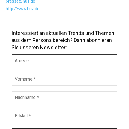
presse@huz.de
http://www.huz.de
Interessiert an aktuellen Trends und Themen
aus dem Personalbereich? Dann abonnieren
Sie unseren Newsletter:
A
n
r
e
V
d
o
e
r
n
N
a
a
m
c
e
h
E
*
n
-
a
M
m
a