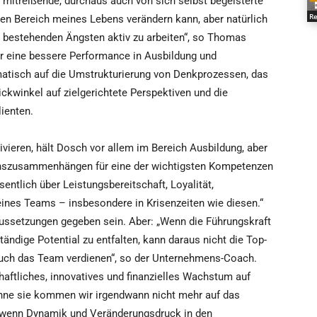
mitreißende, durchaus auch von sich selbst begeisterte
Re
eden Bereich meines Lebens verändern kann, aber natürlich
n bestehenden Ängsten aktiv zu arbeiten“, so Thomas
r eine bessere Performance in Ausbildung und
matisch auf die Umstrukturierung von Denkprozessen, das
ckwinkel auf zielgerichtete Perspektiven und die
lienten.
ivieren, hält Dosch vor allem im Bereich Ausbildung, aber
nszusammenhängen für eine der wichtigsten Kompetenzen
entlich über Leistungsbereitschaft, Loyalität,
nes Teams – insbesondere in Krisenzeiten wie diesen.“
ssetzungen gegeben sein. Aber: „Wenn die Führungskraft
tändige Potential zu entfalten, kann daraus nicht die Top-
 auch das Team verdienen“, so der Unternehmens-Coach.
chaftliches, innovatives und finanzielles Wachstum auf
hne sie kommen wir irgendwann nicht mehr auf das
, wenn Dynamik und Veränderungsdruck in den