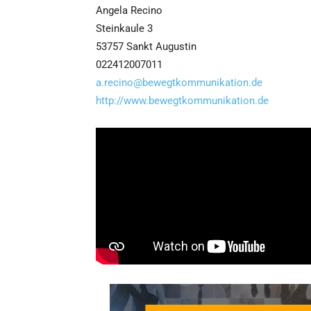
Angela Recino
Steinkaule 3
53757 Sankt Augustin
022412007011
a.recino@bewegtkommunikation.de
http://www.bewegtkommunikation.de