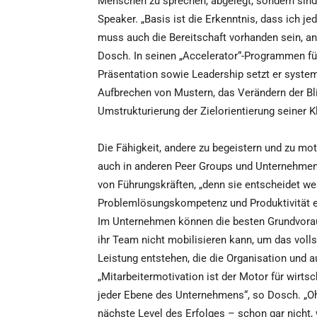
Menschen zu sprechen, abgelegt, sondern sind 
Speaker. „Basis ist die Erkenntnis, dass ich j
muss auch die Bereitschaft vorhanden sein, a
Dosch. In seinen „Accelerator“-Programmen fü
Präsentation sowie Leadership setzt er syste
Aufbrechen von Mustern, das Verändern der Bli
Umstrukturierung der Zielorientierung seiner K
Die Fähigkeit, andere zu begeistern und zu mot
auch in anderen Peer Groups und Unternehme
von Führungskräften, „denn sie entscheidet wes
Problemlösungskompetenz und Produktivität ei
Im Unternehmen können die besten Grundvorau
ihr Team nicht mobilisieren kann, um das volls
Leistung entstehen, die die Organisation und
„Mitarbeitermotivation ist der Motor für wirts
jeder Ebene des Unternehmens“, so Dosch. „O
nächste Level des Erfolges – schon gar nicht