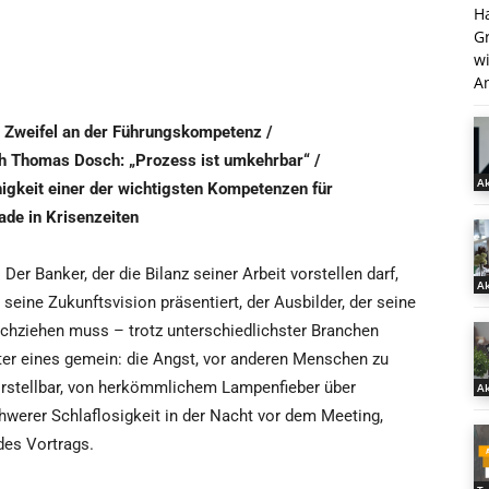
H
G
w
An
 Zweifel an der Führungskompetenz /
 Thomas Dosch: „Prozess ist umkehrbar“ /
Ak
gkeit einer der wichtigsten Kompetenzen für
ade in Krisenzeiten
Der Banker, der die Bilanz seiner Arbeit vorstellen darf,
Ak
 seine Zukunftsvision präsentiert, der Ausbilder, der seine
rchziehen muss – trotz unterschiedlichster Branchen
er eines gemein: die Angst, vor anderen Menschen zu
vorstellbar, von herkömmlichem Lampenfieber über
Ak
erer Schlaflosigkeit in der Nacht vor dem Meeting,
des Vortrags.