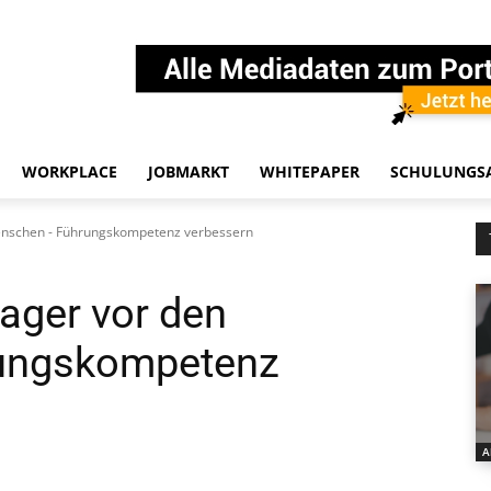
WORKPLACE
JOBMARKT
WHITEPAPER
SCHULUNGS
enschen - Führungskompetenz verbessern
ager vor den
ungskompetenz
A