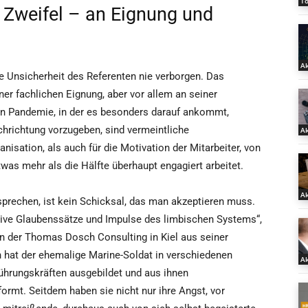
T
 Zweifel – an Eignung und
Ak
e Unsicherheit des Referenten nie verborgen. Das
ner fachlichen Eignung, aber vor allem an seiner
en Pandemie, in der es besonders darauf ankommt,
chrichtung vorzugeben, sind vermeintliche
Ak
isation, als auch für die Motivation der Mitarbeiter, von
was mehr als die Hälfte überhaupt engagiert arbeitet.
Ak
 sprechen, ist kein Schicksal, das man akzeptieren muss.
ative Glaubenssätze und Impulse des limbischen Systems“,
 der Thomas Dosch Consulting in Kiel aus seiner
n hat der ehemalige Marine-Soldat in verschiedenen
Ak
hrungskräften ausgebildet und aus ihnen
rmt. Seitdem haben sie nicht nur ihre Angst, vor