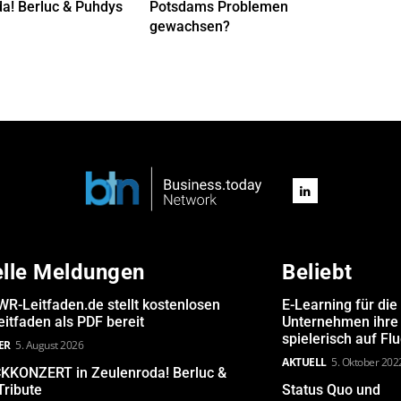
a! Berluc & Puhdys
Potsdams Problemen
gewachsen?
elle Meldungen
Beliebt
R-Leitfaden.de stellt kostenlosen
E-Learning für die
itfaden als PDF bereit
Unternehmen ihre 
spielerisch auf Fl
ER
5. August 2026
AKTUELL
5. Oktober 202
KONZERT in Zeulenroda! Berluc &
Tribute
Status Quo und