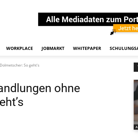
WORKPLACE
JOBMARKT
WHITEPAPER
SCHULUNGS
Dolmetscher: So geht's
handlungen ohne
eht’s
A