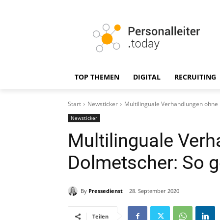
TOP THEMEN
DIGITAL
RECRUITING
Start
Newsticker
Multilinguale Verhandlungen ohne 
Newsticker
Multilinguale Ver
Dolmetscher: So g
By
Pressedienst
28. September 2020
Teilen