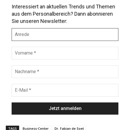
Interessiert an aktuellen Trends und Themen
aus dem Personalbereich? Dann abonnieren
Sie unseren Newsletter:
A
n
r
e
V
d
o
e
r
n
N
a
a
m
c
e
h
E
*
n
-
a
M
m
a
e
i
*
l
*
TAGS
Business-Center
Dr. Fabian de Soet