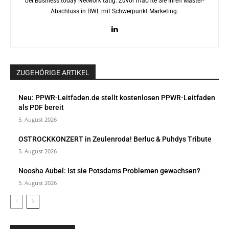
bei Business.today Network tätig. Zuvor machte Sie Ihren Master-
Abschluss in BWL mit Schwerpunkt Marketing.
ZUGEHÖRIGE ARTIKEL
Neu: PPWR-Leitfaden.de stellt kostenlosen PPWR-Leitfaden
als PDF bereit
5. August 2026
OSTROCKKONZERT in Zeulenroda! Berluc & Puhdys Tribute
5. August 2026
Noosha Aubel: Ist sie Potsdams Problemen gewachsen?
5. August 2026