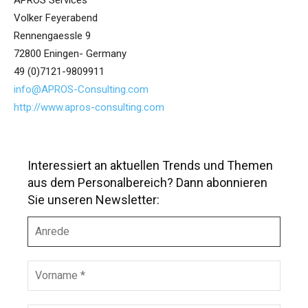
APROS Services
Volker Feyerabend
Rennengaessle 9
72800 Eningen- Germany
49 (0)7121-9809911
info@APROS-Consulting.com
http://www.apros-consulting.com
Interessiert an aktuellen Trends und Themen
aus dem Personalbereich? Dann abonnieren
Sie unseren Newsletter:
A
n
r
e
V
d
o
e
r
n