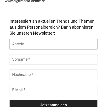
www.digitmedia-online.de
Interessiert an aktuellen Trends und Themen
aus dem Personalbereich? Dann abonnieren
Sie unseren Newsletter:
A
n
r
e
V
d
o
e
r
n
N
a
a
m
c
e
h
E
*
n
-
a
M
m
a
e
i