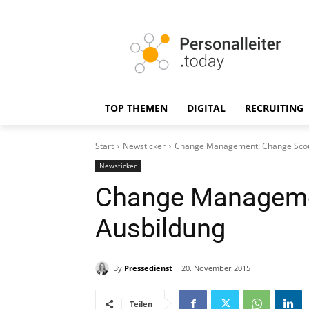
TOP THEMEN
DIGITAL
RECRUITING
Start
Newsticker
Change Management: Change Scou
Newsticker
Change Manageme
Ausbildung
By
Pressedienst
20. November 2015
Teilen