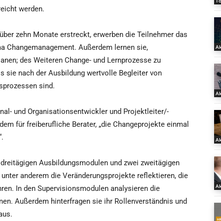
T
reicht werden.
h über zehn Monate erstreckt, erwerben die Teilnehmer das
ma Changemanagement. Außerdem lernen sie,
Ak
 planen; des Weiteren Change- und Lernprozesse zu
ss sie nach der Ausbildung wertvolle Begleiter von
sprozessen sind.
Ak
nal- und Organisationsentwickler und Projektleiter/-
rdem für freiberufliche Berater, „die Changeprojekte einmal
“.
Ak
 dreitägigen Ausbildungsmodulen und zwei zweitägigen
unter anderem die Veränderungsprojekte reflektieren, die
Ak
ühren. In den Supervisionsmodulen analysieren die
nen. Außerdem hinterfragen sie ihr Rollenverständnis und
aus.