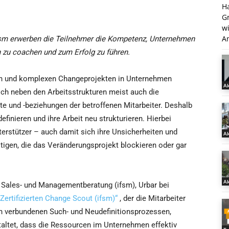
H
G
w
An
ifsm erwerben die Teilnehmer die Kompetenz, Unternehmen
 zu coachen und zum Erfolg zu führen.
en und komplexen Changeprojekten in Unternehmen
Ak
ich neben den Arbeitsstrukturen meist auch die
lte und -beziehungen der betroffenen Mitarbeiter. Deshalb
efinieren und ihre Arbeit neu strukturieren. Hierbei
terstützer – auch damit sich ihre Unsicherheiten und
Ak
igen, die das Veränderungsprojekt blockieren oder gar
Ak
ür Sales- und Managementberatung (ifsm), Urbar bei
„Zertifizierten Change Scout (ifsm)“
, der die Mitarbeiter
n verbundenen Such- und Neudefinitionsprozessen,
taltet, dass die Ressourcen im Unternehmen effektiv