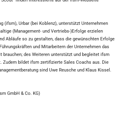
 Scout“ finden Interessierte auf der ifsm-Webseite
g (ifsm), Urbar (bei Koblenz), unterstützt Unternehmen
haltige (Management- und Vertriebs-)Erfolge erzielen
und Abläufe so zu gestalten, dass die gewünschten Erfolge
 Führungskräften und Mitarbeitern der Unternehmen das
t brauchen; des Weiteren unterstützt und begleitet ifsm
t. Zudem bildet ifsm zertifizierte Sales Coachs aus. Die
 Managementberatung sind Uwe Reusche und Klaus Kissel.
(ifsm GmbH & Co. KG)