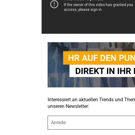
Interessiert an aktuellen Trends und Th
unseren Newsletter:
A
n
r