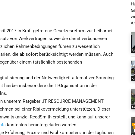
H
G
w
An
ril 2017 in Kraft getretene Gesetzesreform zur Leiharbeit
satz von Werkverträgen sowie die damit verbundenen
zlichen Rahmenbedingungen führen zu wesentlich
Ak
rien, die ab sofort berücksichtigt werden müssen. Auch
 gegenüber einem tatsächlich bestehenden
italisierung und der Notwendigkeit alternativer Sourcing-
Ak
t hierbei insbesondere die IT-Organisation in der
lns.
er in unserem Ratgeber „IT RESOURCE MANAGEMENT
Ak
men bei einer Risikovermeidung unterstützen. Dieser
nwaltskanzlei ReedSmith erstellt und kann auf unserer
nts
kostenlos heruntergeladen werden.
e Erfahrung, Praxis- und Fachkompetenz in der täglichen