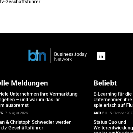
tv-Geschäftsführer
elle Meldungen
Beliebt
iele Unternehmen ihre Vermarktung
E-Learning für die
angehen – und warum das ihr
Unternehmen ihre 
m ausbremst
spielerisch auf Fl
ER
7. August 2026
AKTUELL
5. Oktober 202
san & Christoph Schwedler werden
Status Quo und
.tv-Geschäftsführer
Weiterentwicklun