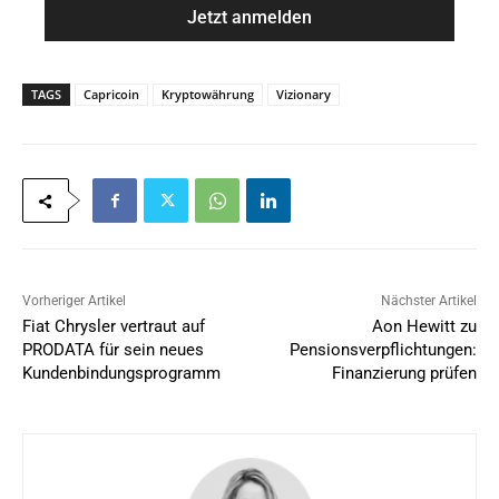
e
i
*
l
*
TAGS
Capricoin
Kryptowährung
Vizionary
Vorheriger Artikel
Nächster Artikel
Fiat Chrysler vertraut auf
Aon Hewitt zu
PRODATA für sein neues
Pensionsverpflichtungen:
Kundenbindungsprogramm
Finanzierung prüfen