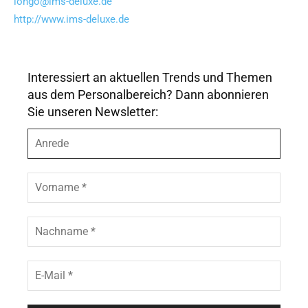
longo@ims-deluxe.de
http://www.ims-deluxe.de
Interessiert an aktuellen Trends und Themen
aus dem Personalbereich? Dann abonnieren
Sie unseren Newsletter:
A
n
r
e
V
d
o
e
r
n
N
a
a
m
c
e
h
E
*
n
-
a
M
m
a