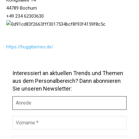
Königsallee 14
44789 Bochum
+49 234 62303630
https://huggiberries.de/
Interessiert an aktuellen Trends und Themen
aus dem Personalbereich? Dann abonnieren
Sie unseren Newsletter:
A
n
r
e
V
d
o
e
r
n
N