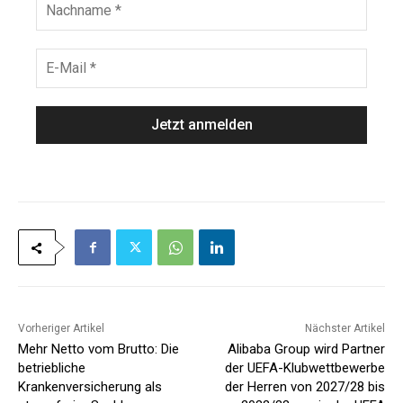
a
a
m
c
e
h
E
*
n
-
a
M
m
a
e
i
*
l
*
Vorheriger Artikel
Nächster Artikel
Mehr Netto vom Brutto: Die
Alibaba Group wird Partner
betriebliche
der UEFA-Klubwettbewerbe
Krankenversicherung als
der Herren von 2027/28 bis