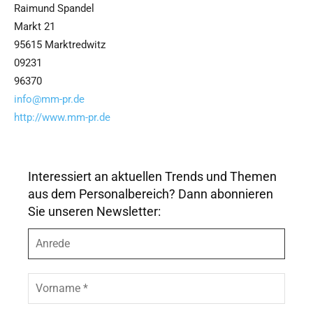
Raimund Spandel
Markt 21
95615 Marktredwitz
09231
96370
info@mm-pr.de
http://www.mm-pr.de
Interessiert an aktuellen Trends und Themen
aus dem Personalbereich? Dann abonnieren
Sie unseren Newsletter:
A
n
r
e
V
d
o
e
r