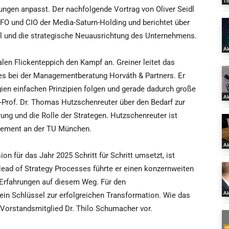
T
ungen anpasst. Der nachfolgende Vortrag von Oliver Seidl
t CFO und CIO der Media-Saturn-Holding und berichtet über
 und die strategische Neuausrichtung des Unternehmens.
Ak
alen Flickenteppich den Kampf an. Greiner leitet das
es bei der Managementberatung Horváth & Partners. Er
egien einfachen Prinzipien folgen und gerade dadurch große
Ak
-Prof. Dr. Thomas Hutzschenreuter über den Bedarf zur
ung und die Rolle der Strategen. Hutzschenreuter ist
agement an der TU München.
Ak
n für das Jahr 2025 Schritt für Schritt umsetzt, ist
Head of Strategy Processes führte er einen konzernweiten
 Erfahrungen auf diesem Weg. Für den
Ak
ein Schlüssel zur erfolgreichen Transformation. Wie das
t Vorstandsmitglied Dr. Thilo Schumacher vor.