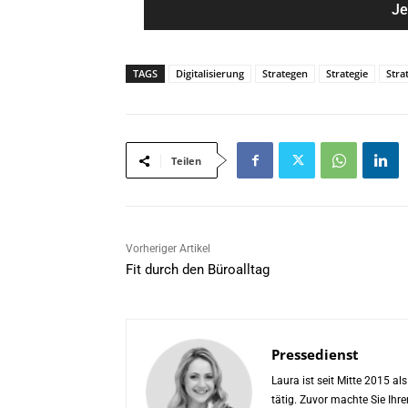
i
*
l
*
TAGS
Digitalisierung
Strategen
Strategie
Stra
Teilen
Vorheriger Artikel
Fit durch den Büroalltag
Pressedienst
Laura ist seit Mitte 2015 a
tätig. Zuvor machte Sie Ih