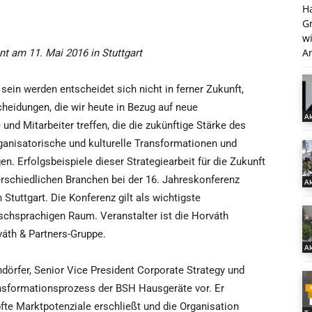
H
G
w
An
 am 11. Mai 2016 in Stuttgart
ein werden entscheidet sich nicht in ferner Zukunft,
cheidungen, die wir heute in Bezug auf neue
Ak
nd Mitarbeiter treffen, die die zukünftige Stärke des
ganisatorische und kulturelle Transformationen und
. Erfolgsbeispiele dieser Strategiearbeit für die Zukunft
erschiedlichen Branchen bei der 16. Jahreskonferenz
Ak
tuttgart. Die Konferenz gilt als wichtigste
tschsprachigen Raum. Veranstalter ist die Horváth
váth & Partners-Gruppe.
Ak
dörfer, Senior Vice President Corporate Strategy und
nsformationsprozess der BSH Hausgeräte vor. Er
te Marktpotenziale erschließt und die Organisation