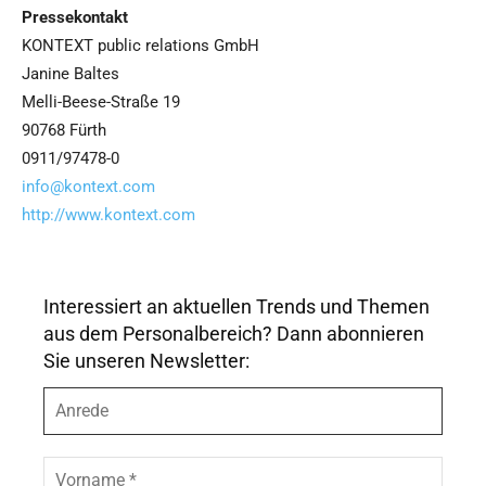
Pressekontakt
KONTEXT public relations GmbH
Janine Baltes
Melli-Beese-Straße 19
90768 Fürth
0911/97478-0
info@kontext.com
http://www.kontext.com
Interessiert an aktuellen Trends und Themen
aus dem Personalbereich? Dann abonnieren
Sie unseren Newsletter:
A
n
r
e
V
d