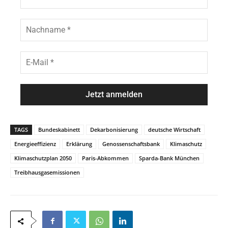
o
e
r
n
N
a
a
m
c
e
h
E
*
n
-
a
M
m
a
e
i
*
l
*
TAGS
Bundeskabinett
Dekarbonisierung
deutsche Wirtschaft
Energieeffizienz
Erklärung
Genossenschaftsbank
Klimaschutz
Klimaschutzplan 2050
Paris-Abkommen
Sparda-Bank München
Treibhausgasemissionen