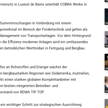
T
rmensitz in Luxeuil de Bains unterhält COBRA Werke in
e Gummimischungen in Verbindung mit einem
Ak
gsmerkmal im Bereich der Fördertechnik und gelten als
s Management von Transportanlagen. Vor dem Hintergrund
n die Effizienz moderner Anlagen wird ein umfassendes
Ak
betrieblichen Werttreiber in Fertigung und Bergbau
rfes an Rohstoffen und Energie wächst der
Ak
den bergbaustarken Regionen wie Südamerika, Australien,
rkt einen starken globalen Komplettanbieter mit
breiten integrierten Betreiber- und
Ak
Vorstand von REMA TIP TOP.
in wichtiger Schritt zur strategischen Ausrichtung