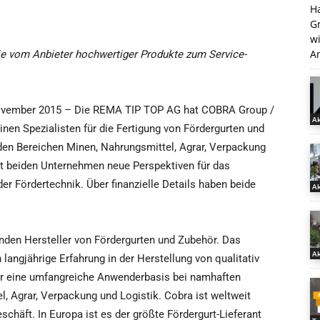
H
G
w
An
 vom Anbieter hochwertiger Produkte zum Service-
November 2015 – Die REMA TIP TOP AG hat COBRA Group /
Ak
nen Spezialisten für die Fertigung von Fördergurten und
den Bereichen Minen, Nahrungsmittel, Agrar, Verpackung
t beiden Unternehmen neue Perspektiven für das
 Fördertechnik. Über finanzielle Details haben beide
Ak
nden Hersteller von Fördergurten und Zubehör. Das
Ak
angjährige Erfahrung in der Herstellung von qualitativ
er eine umfangreiche Anwenderbasis bei namhaften
, Agrar, Verpackung und Logistik. Cobra ist weltweit
häft. In Europa ist es der größte Fördergurt-Lieferant