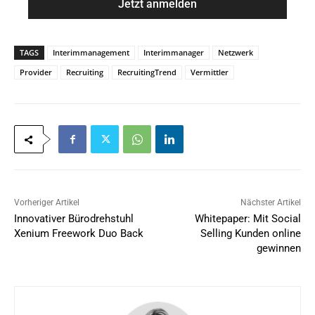
i
*
l
*
TAGS
Interimmanagement
Interimmanager
Netzwerk
Provider
Recruiting
RecruitingTrend
Vermittler
Vorheriger Artikel
Nächster Artikel
Innovativer Bürodrehstuhl
Whitepaper: Mit Social
Xenium Freework Duo Back
Selling Kunden online
gewinnen