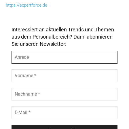
https://expertforce.de
Interessiert an aktuellen Trends und Themen
aus dem Personalbereich? Dann abonnieren
Sie unseren Newsletter:
A
n
r
e
V
d
o
e
r
n
N
a
a
m
c
e
h
E
*
n
-
a
M
m
a
e