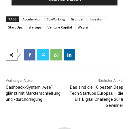
*
l
*
TAGS
Accelerator
Co-Working
Gründer
Investor
Start Ups
startups
Venture Capital
Wayra
Vorheriger Artikel
Nächster Artikel
Cashback-System „wee“
Das sind die 10 besten Deep
glänzt mit Markterschließung
Tech Startups Europas – die
und -durchdringung
EIT Digital Challenge 2018
Gewinner