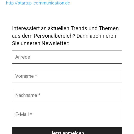
http://startup-communication.de
Interessiert an aktuellen Trends und Themen
aus dem Personalbereich? Dann abonnieren
Sie unseren Newsletter:
A
n
r
e
V
d
o
e
r
n
N
a
a
m
c
e
h
E
*
n
-
a
M
m
a
e
i