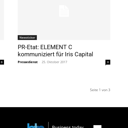
Newsticker
PR-Etat: ELEMENT C
kommuniziert für Iris Capital
Pressedienst
-
25. Oktober 2017
0
0
Seite 1 von 3