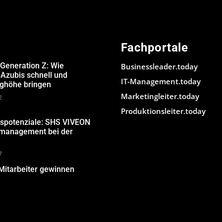
Fachportale
 Generation Z: Wie
Businessleader.today
Azubis schnell und
IT-Management.today
ughöhe bringen
Marketingleiter.today
2
Produktionsleiter.today
gspotenziale: SHS VIVEON
nmanagement bei der
7
Mitarbeiter gewinnen