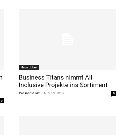
Newsticker
n
Business Titans nimmt All
Inclusive Projekte ins Sortiment
Pressedienst
-
6. März 2018
0
0